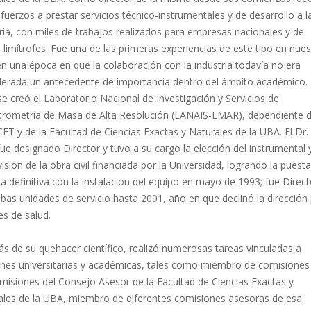
fuerzos a prestar servicios técnico-instrumentales y de desarrollo a l
ria, con miles de trabajos realizados para empresas nacionales y de
 limítrofes. Fue una de las primeras experiencias de este tipo en nues
en una época en que la colaboración con la industria todavía no era
derada un antecedente de importancia dentro del ámbito académico.
e creó el Laboratorio Nacional de Investigación y Servicios de
trometría de Masa de Alta Resolución (LANAIS-EMAR), dependiente d
T y de la Facultad de Ciencias Exactas y Naturales de la UBA. El Dr.
ue designado Director y tuvo a su cargo la elección del instrumental y
isión de la obra civil financiada por la Universidad, logrando la puest
 definitiva con la instalación del equipo en mayo de 1993; fue Direct
as unidades de servicio hasta 2001, año en que declinó la dirección
s de salud.
s de su quehacer científico, realizó numerosas tareas vinculadas a
ones universitarias y académicas, tales como miembro de comisiones
misiones del Consejo Asesor de la Facultad de Ciencias Exactas y
ales de la UBA, miembro de diferentes comisiones asesoras de esa