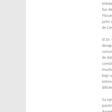
entida
fue d
Física
junio
de Cie
El Dr
desapa
cursos
de di
consti
mucho
bajo u
entona
difíci
Su eje
pasión
durant