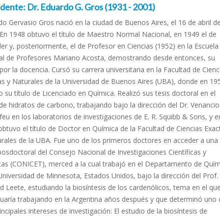
dente: Dr. Eduardo G. Gros (1931 - 2001)
o Gervasio Gros nació en la ciudad de Buenos Aires, el 16 de abril d
 En 1948 obtuvo el título de Maestro Normal Nacional, en 1949 el de
ler y, posteriormente, el de Profesor en Ciencias (1952) en la Escuela
l de Profesores Mariano Acosta, demostrando desde entonces, su
or la docencia. Cursó su carrera universitaria en la Facultad de Cienc
as y Naturales de la Universidad de Buenos Aires (UBA), donde en 19
 su título de Licenciado en Química. Realizó sus tesis doctoral en el
e hidratos de carbono, trabajando bajo la dirección del Dr. Venancio
eu en los laboratorios de investigaciones de E. R. Squibb & Sons, y e
btuvo el título de Doctor en Química de la Facultad de Ciencias Exac
urales de la UBA. Fue uno de los primeros doctores en acceder a una
osdoctoral del Consejo Nacional de Investigaciones Científicas y
cas (CONICET), merced a la cual trabajó en el Departamento de Quím
Universidad de Minnesota, Estados Unidos, bajo la dirección del Prof.
 Leete, estudiando la biosíntesis de los cardenólicos, tema en el qu
nuaría trabajando en la Argentina años después y que determinó uno 
incipales intereses de investigación: El estudio de la biosíntesis de