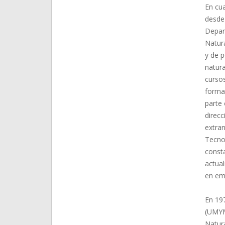
En cu
desde 
Depar
Natur
y de 
natura
cursos
formac
parte 
direc
extran
Tecnol
consta
actua
en emp
En 19
(UMYM
Natur