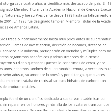
d otorga cada cuatro años al científico más destacado del país. En 1
esignado Miembro Titular de la Academia Nacional de Ciencias Exacta
s y Naturales, y fue su Presidente desde 1998 hasta su fallecimiento 
 de 2001. En 1993 fue designado también Miembro Titular de la Acad
ncias de América Latina.
. Gros trabajó incansablemente hasta muy poco antes de su prematur
rición. Tareas de investigación, dirección de becarios, dictados de
, servicios a la industria, participación en variadas y múltiples comisi
stintos organismos académicos y administradores de la ciencia
tuyeron su diario quehacer. Quienes lo conocimos de cerca, y por
s años, sabemos también de su entrañable ternura, a veces disimul
n seño adusto, su amor por la poesía y por el tango, que a veces
ba mientras trataba de recristalizar esos hidratos de carbono tan
les de producir cristales.
mplo fue el de un científico dedicado a sus tareas académicas con
, sin reparar en los honores y más allá de los avatares transcurridos
e su larga carrera. Su sencillez y modestia le permitieron resolver con