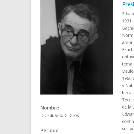
Presi
Eduard
1931.
Bachil
Norma
amor p
Exact
obtuvo
tema d
Deulof
1960 o
y Nat
beca p
Técni
de la 
Nombre
Edward
Dr. Eduardo G. Gros
conti
sus pr
Período