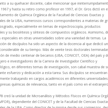
anto a su quehacer docente, cabe mencionar que ininterrumpidamen
1967 y hasta su retiro como profesor en 1997, el Dr. Gros dictó en e
tamento de Química Orgánica de la Facultad de Ciencias Exactas y
ales de la UBA, numerosos cursos correspondientes a materias de g
posgrado, especialmente en temas de espectroscopía, productos
les y su biosíntesis y síntesis de compuestos orgánicos. Asimismo, d
 especiales en otras universidades sobre una variedad de temas. La
ión de discípulos ha sido un aspecto de la docencia al que dedicó u
considerable de su tiempo. Más de veinte tesis doctorales terminadas
ción de medio centenar de becarios (UBA, CONICET, OEA) del país y d
jero e investigadores de la Carrera de Investigador Científico y
ógico, en diferentes temas de investigación, son cabal muestra de s
nte esfuerzo y dedicación a esta tarea. Sus discípulos se encuentran
lmente trabajando en cargos académicos en diferentes universidades
resas químicas de relevancia, tanto en el país como en el extranjero
78 creó la unidad de Microanálisis y Métodos Físicos en Química Org
FOR), dependiente del CONICET y de la Facultad de Ciencias Exacta
ales de la UBA. Como director de la misma desde sus comienzos, de