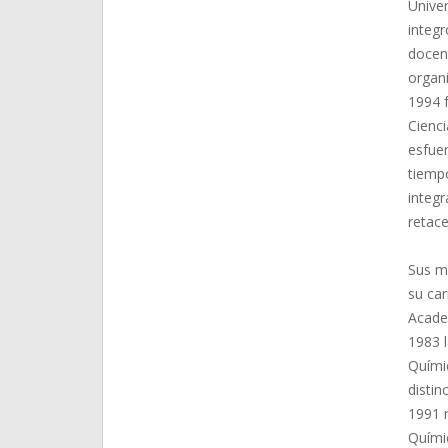
Univer
integ
docent
organ
1994 
Cienc
esfue
tiempo
integ
retace
Sus mé
su car
Academ
1983 l
Quími
distin
1991 
Químic