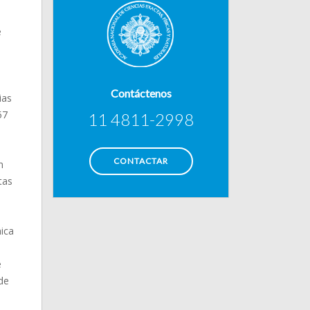
e
Contáctenos
ias
57
11 4811-2998
CONTACTAR
n
tas
ica
e
de