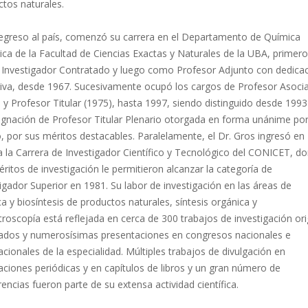
tos naturales.
regreso al país, comenzó su carrera en el Departamento de Química
ca de la Facultad de Ciencias Exactas y Naturales de la UBA, primero
Investigador Contratado y luego como Profesor Adjunto con dedica
siva, desde 1967. Sucesivamente ocupó los cargos de Profesor Asoci
 y Profesor Titular (1975), hasta 1997, siendo distinguido desde 199
ignación de Profesor Titular Plenario otorgada en forma unánime por
, por sus méritos destacables. Paralelamente, el Dr. Gros ingresó en
 la Carrera de Investigador Científico y Tecnológico del CONICET, d
ritos de investigación le permitieron alcanzar la categoría de
igador Superior en 1981. Su labor de investigación en las áreas de
a y biosíntesis de productos naturales, síntesis orgánica y
roscopía está reflejada en cerca de 300 trabajos de investigación ori
cados y numerosísimas presentaciones en congresos nacionales e
acionales de la especialidad. Múltiples trabajos de divulgación en
aciones periódicas y en capítulos de libros y un gran número de
encias fueron parte de su extensa actividad científica.