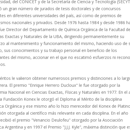
sidad, del CONICET y de la Secretaría de Ciencia y Tecnología (SECYT
ró un gran número de jurados de tesis doctorales y de concursos
es en diferentes universidades del país, así como de premios de
ismos nacionales y privados. Desde 1976 hasta 1984 y desde 1986 h
fue Director del Departamento de Química Orgánica de la Facultad d
ias Exactas y Naturales de la UBA, dirigiendo permanentemente su
rzo al mantenimiento y funcionamiento del mismo, haciendo uso de 
, sus conocimientos y su trabajo personal en beneficio de los
rantes del mismo, accionar en el que no escatimó esfuerzos ni recono
os.
ritos le valieron obtener numerosos premios y distinciones a lo larg
rera. El premio "Enrique Herrero Ducloux" le fue otorgado por la
ia Nacional en Ciencias Exactas, Físicas y Naturales en 1977. En el
a Fundación Konex le otorgó el Diploma al Mérito de la disciplina
ca Orgánica y ese mismo año lo hizo merecedor del Konex de Platino
ción otorgada al científico más relevante en cada disciplina. En el año
recibió el premio "Venancio Deulofeu" otorgado por la Asociación
a Argentina y en 1997 el Premio "J.J.J. Kyle", máxima distinción que e