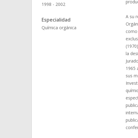
produc
1998 - 2002
A su 
Especialidad
Orgáni
Química orgánica
como 
exclu
(1970)
la des
Jurado
1965 a
sus mé
Invest
químic
espect
publi
intern
public
confer