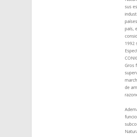
sus es
indust
países
país, 
consi
1992 s
Espec
CONICE
Gros f
superv
marcha
de amb
razone
Ademá
funci
subco
Natur