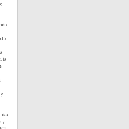
te
l
rado
ictó
na
, la
el
u
 y
.
ánica
s y
dicó