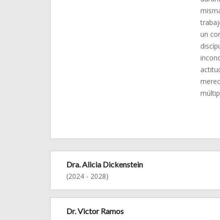
misma 
trabaj
un co
discíp
incond
actitu
merec
múltip
Dra. Alicia Dickenstein
(2024 - 2028)
Dr. Victor Ramos