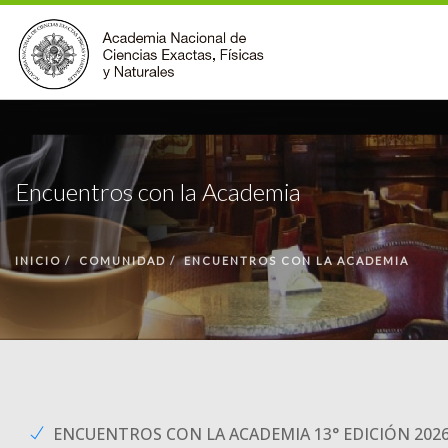
INSTITUCIONAL
ACCIONES
Encuentros con la Academia
PREMIOS
BECAS
INICIO
COMUNIDAD
ENCUENTROS CON LA ACADEMIA
BIBLIOTECA
COMUNIDAD
VOLVER A LA PÁGINA INICIAL
FORMULARIO DE CONTACTO
ENCUENTROS CON LA ACADEMIA 13° EDICIÓN 202
BUSCAR EN ANCEFN