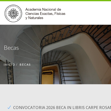
INSTITUCIONAL
ACCIONES
Becas
PREMIOS
BECAS
INICIO
BECAS
BIBLIOTECA
COMUNIDAD
VOLVER A LA PÁGINA INICIAL
FORMULARIO DE CONTACTO
CONVOCATORIA 2026 BECA IN LIBRIS CARPE ROS
BUSCAR EN ANCEFN