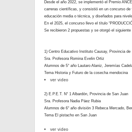
Desde el año 2022, se implementó el Premio ANCEFN 
carreras científicas, y consistió en un concurso d
educación media o técnica, y diseñados para nivel
En el 2025, el concurso llevo el título “PRO
Se recibieron 2 propuestas y se otorgó el siguiente
1)
Centro Educativo Instituto Causay, Provincia de
Sra. Profesora Romina Evelin Ortiz
Alumnos de 5° año Lautaro Alaniz, Jeremías Cade
Tema Historia y Futuro de la cosecha mendocina
ver video
2)
E.P.E.T. N° 1 Albardón, Provincia de San Juan
Sra. Profesora Nadia Páez Rubia
Alumnos de 6° año división 3 Rebeca Mercado, Be
Tema El pistacho en San Juan
ver video