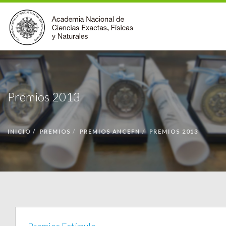
INSTITUCIONAL
ACCIONES
Premios 2013
PREMIOS
BECAS
INICIO
PREMIOS
PREMIOS ANCEFN
PREMIOS 2013
BIBLIOTECA
COMUNIDAD
VOLVER A LA PÁGINA INICIAL
FORMULARIO DE CONTACTO
BUSCAR EN ANCEFN