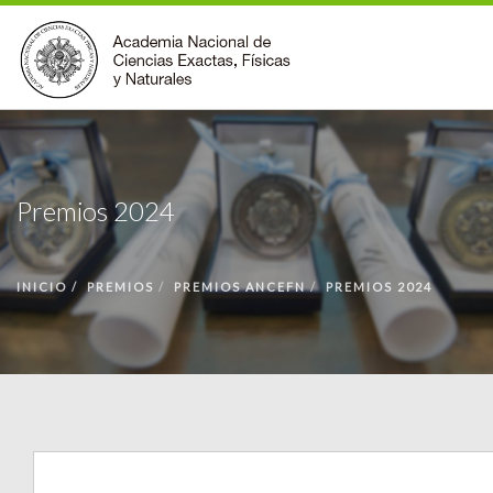
INSTITUCIONAL
ACCIONES
Premios 2024
PREMIOS
BECAS
INICIO
PREMIOS
PREMIOS ANCEFN
PREMIOS 2024
BIBLIOTECA
COMUNIDAD
VOLVER A LA PÁGINA INICIAL
FORMULARIO DE CONTACTO
BUSCAR EN ANCEFN