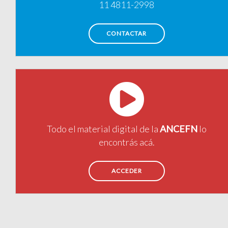
11 4811-2998
CONTACTAR
Todo el material digital de la
ANCEFN
lo
encontrás acá.
ACCEDER