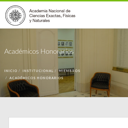
INSTITUCIONAL
ACCIONES
Académicos Honorarios
PREMIOS
BECAS
INICIO
INSTITUCIONAL
MIEMBROS
BIBLIOTECA
ACADÉMICOS HONORARIOS
COMUNIDAD
VOLVER A LA PÁGINA INICIAL
FORMULARIO DE CONTACTO
BUSCAR EN ANCEFN