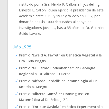
instituido por la Sra. Nélida P. Galloni e hijos del Ing.
Ernesto E. Galloni, quien ejerció la presidencia de esta
Academia entre 1968 y 1972 y falleció en 1987, por
donación de u$s 1000 destinados al apoyo de
investigadores jóvenes, hasta 35 años- al Dr. Germán
Guido Lavalle.
Año 1995
Premio
"Ewald A. Favret"
en
Genética Vegetal
a la
Dra. Lidia Poggio
Premio
"Guillermo Bodenbender"
en
Geología
Regional
al Dr. Alfredo J. Cuerda
Premio
"Alfredo Sordelli"
en
Inmunología
al Dr.
Ricardo A. Margni
Premio
"Alberto González Domínguez"
en
Matemática
al Dr. Felipe J. Zó
Premio
"Enrique Gaviola"
en
Física Experimental
al