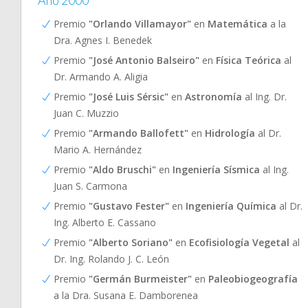
Año 2000
Premio
"Orlando Villamayor"
en
Matemática
a la
Dra. Agnes I. Benedek
Premio
"José Antonio Balseiro"
en
Física Teórica
al
Dr. Armando A. Aligia
Premio
"José Luis Sérsic"
en
Astronomía
al Ing. Dr.
Juan C. Muzzio
Premio
"Armando Ballofett"
en
Hidrología
al Dr.
Mario A. Hernández
Premio
"Aldo Bruschi"
en
Ingeniería Sísmica
al Ing.
Juan S. Carmona
Premio
"Gustavo Fester"
en
Ingeniería Química
al Dr.
Ing. Alberto E. Cassano
Premio
"Alberto Soriano"
en
Ecofisiología Vegetal
al
Dr. Ing. Rolando J. C. León
Premio
"Germán Burmeister"
en
Paleobiogeografía
a la Dra. Susana E. Damborenea