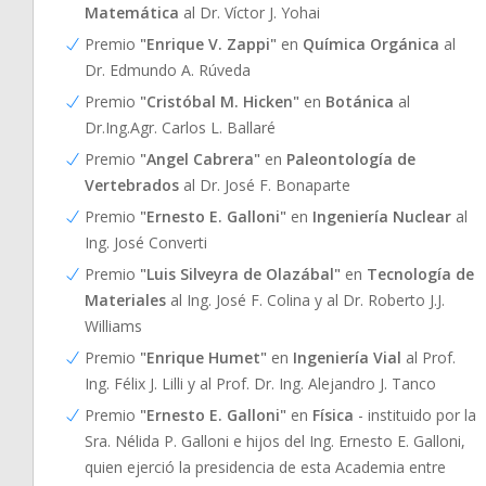
Matemática
al Dr. Víctor J. Yohai
Premio
"Enrique V. Zappi"
en
Química Orgánica
al
Dr. Edmundo A. Rúveda
Premio
"Cristóbal M. Hicken"
en
Botánica
al
Dr.Ing.Agr. Carlos L. Ballaré
Premio
"Angel Cabrera"
en
Paleontología de
Vertebrados
al Dr. José F. Bonaparte
Premio
"Ernesto E. Galloni"
en
Ingeniería Nuclear
al
Ing. José Converti
Premio
"Luis Silveyra de Olazábal"
en
Tecnología de
Materiales
al Ing. José F. Colina y al Dr. Roberto J.J.
Williams
Premio
"Enrique Humet"
en
Ingeniería Vial
al Prof.
Ing. Félix J. Lilli y al Prof. Dr. Ing. Alejandro J. Tanco
Premio
"Ernesto E. Galloni"
en
Física
- instituido por la
Sra. Nélida P. Galloni e hijos del Ing. Ernesto E. Galloni,
quien ejerció la presidencia de esta Academia entre