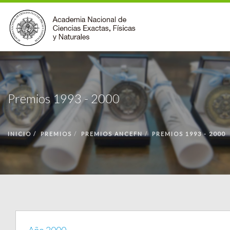
INSTITUCIONAL
ACCIONES
Premios 1993 - 2000
PREMIOS
BECAS
INICIO
PREMIOS
PREMIOS ANCEFN
PREMIOS 1993 - 2000
BIBLIOTECA
COMUNIDAD
VOLVER A LA PÁGINA INICIAL
FORMULARIO DE CONTACTO
BUSCAR EN ANCEFN