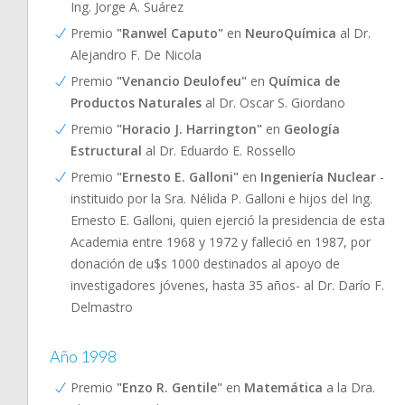
Ing. Jorge A. Suárez
Premio
"Ranwel Caputo"
en
NeuroQuímica
al Dr.
Alejandro F. De Nicola
Premio
"Venancio Deulofeu"
en
Química de
Productos Naturales
al Dr. Oscar S. Giordano
Premio
"Horacio J. Harrington"
en
Geología
Estructural
al Dr. Eduardo E. Rossello
Premio
"Ernesto E. Galloni"
en
Ingeniería Nuclear
-
instituido por la Sra. Nélida P. Galloni e hijos del Ing.
Ernesto E. Galloni, quien ejerció la presidencia de esta
Academia entre 1968 y 1972 y falleció en 1987, por
donación de u$s 1000 destinados al apoyo de
investigadores jóvenes, hasta 35 años- al Dr. Darío F.
Delmastro
Año 1998
Premio
"Enzo R. Gentile"
en
Matemática
a la Dra.