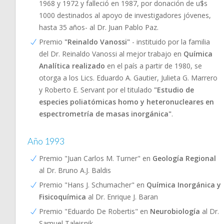
1968 y 1972 y falleció en 1987, por donación de u$s
1000 destinados al apoyo de investigadores jóvenes,
hasta 35 años- al Dr. Juan Pablo Paz.
Premio
"Reinaldo Vanossi"
- instituido por la familia
del Dr. Reinaldo Vanossi al mejor trabajo en
Química
Analítica realizado
en el país a partir de 1980, se
otorga a los Lics. Eduardo A. Gautier, Julieta G. Marrero
y Roberto E. Servant por el titulado
"Estudio de
especies poliatómicas homo y heteronucleares en
espectrometría de masas inorgánica"
.
Año 1993
Premio "Juan Carlos M. Turner" en
Geología Regional
al Dr. Bruno A.J. Baldis
Premio "Hans J. Schumacher" en
Química Inorgánica y
Fisicoquímica
al Dr. Enrique J. Baran
Premio "Eduardo De Robertis" en
Neurobiología
al Dr.
Samuel Taleisnik