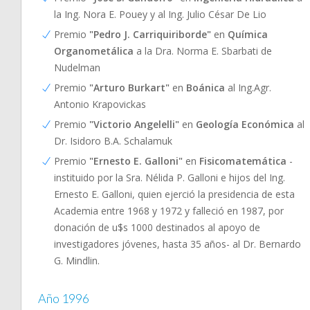
la Ing. Nora E. Pouey y al Ing. Julio César De Lio
Premio
"Pedro J. Carriquiriborde"
en
Química
Organometálica
a la Dra. Norma E. Sbarbati de
Nudelman
Premio
"Arturo Burkart"
en
Boánica
al Ing.Agr.
Antonio Krapovickas
Premio
"Victorio Angelelli"
en
Geología Económica
al
Dr. Isidoro B.A. Schalamuk
Premio
"Ernesto E. Galloni"
en
Fisicomatemática
-
instituido por la Sra. Nélida P. Galloni e hijos del Ing.
Ernesto E. Galloni, quien ejerció la presidencia de esta
Academia entre 1968 y 1972 y falleció en 1987, por
donación de u$s 1000 destinados al apoyo de
investigadores jóvenes, hasta 35 años- al Dr. Bernardo
G. Mindlin.
Año 1996