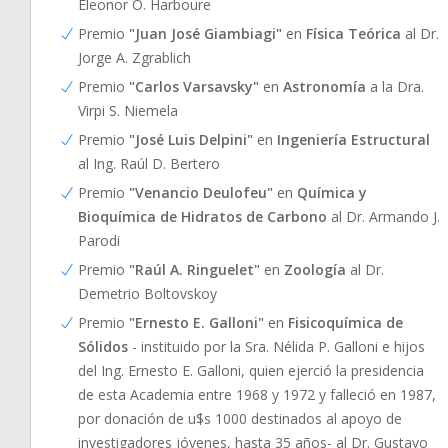
Eleonor O. Harboure
Premio
"Juan José Giambiagi"
en
Física Teórica
al Dr.
Jorge A. Zgrablich
Premio
"Carlos Varsavsky"
en
Astronomía
a la Dra.
Virpi S. Niemela
Premio
"José Luis Delpini"
en
Ingeniería Estructural
al Ing. Raúl D. Bertero
Premio
"Venancio Deulofeu"
en
Química y
Bioquímica de Hidratos de Carbono
al Dr. Armando J.
Parodi
Premio
"Raúl A. Ringuelet"
en
Zoología
al Dr.
Demetrio Boltovskoy
Premio
"Ernesto E. Galloni"
en
Fisicoquímica de
Sólidos
- instituido por la Sra. Nélida P. Galloni e hijos
del Ing. Ernesto E. Galloni, quien ejerció la presidencia
de esta Academia entre 1968 y 1972 y falleció en 1987,
por donación de u$s 1000 destinados al apoyo de
investigadores jóvenes, hasta 35 años- al Dr. Gustavo