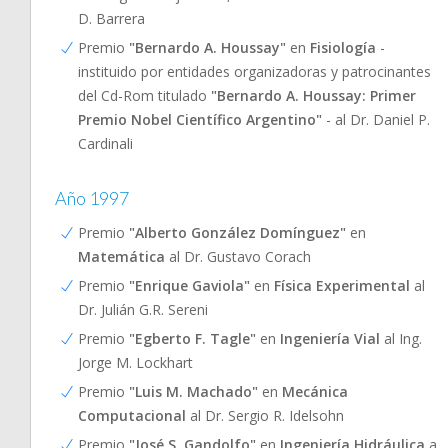
D. Barrera
Premio
"Bernardo A. Houssay"
en
Fisiología
-
instituido por entidades organizadoras y patrocinantes
del Cd-Rom titulado
"Bernardo A. Houssay: Primer
Premio Nobel Científico Argentino"
- al Dr. Daniel P.
Cardinali
Año 1997
Premio
"Alberto González Domínguez"
en
Matemática
al Dr. Gustavo Corach
Premio
"Enrique Gaviola"
en
Física Experimental
al
Dr. Julián G.R. Sereni
Premio
"Egberto F. Tagle"
en
Ingeniería Vial
al Ing.
Jorge M. Lockhart
Premio
"Luis M. Machado"
en
Mecánica
Computacional
al Dr. Sergio R. Idelsohn
Premio
"José S. Gandolfo"
en
Ingeniería Hidráulica
a