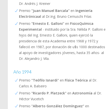
Dr. Andrés J. Kreiner
Premio
"Juan Manuel Barcala"
en
Ingeniería
Electrónicaal
al Dr.Ing. Bruno Cernuschi Frías
Premio
"Ernesto E. Galloni"
en
FisicoQuímica
Experimental
- instituido por la Sra. Nélida P. Galloni e
hijos del Ing. Ernesto E. Galloni, quien ejerció la
presidencia de esta Academia entre 1968 y 1972 y
falleció en 1987, por donación de u$s 1000 destinados
al apoyo de investigadores jóvenes, hasta 35 años- al
Dr. Alejandro J. Vila.
Año 1994
Premio
"Teófilo Isnardi"
en
Física Teórica
al Dr.
Carlos A. Balseiro
Premio
"Ricardo P. Platzeck"
en
Astronomía
al Dr.
Héctor Vucetich
Premio
"Alberto González Domínguez"
en