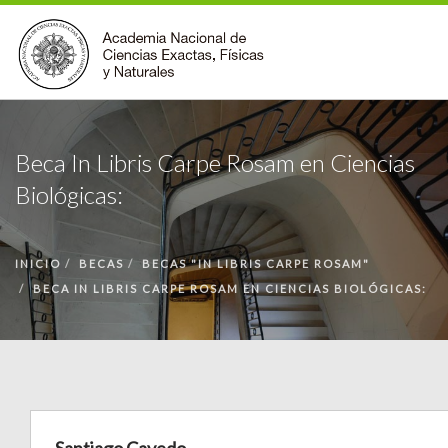
INSTITUCIONAL
Beca In Libris Carpe Rosam en Ciencias
ACCIONES
Biológicas:
PREMIOS
BECAS
INICIO
BIBLIOTECA
BECAS
BECAS "IN LIBRIS CARPE ROSAM"
BECA IN LIBRIS CARPE ROSAM EN CIENCIAS BIOLÓGICAS:
COMUNIDAD
VOLVER A LA PÁGINA INICIAL
FORMULARIO DE CONTACTO
BUSCAR EN ANCEFN