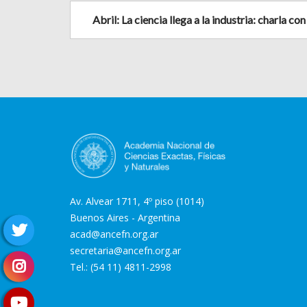
Abril: La ciencia llega a la industria: charla 
Av. Alvear 1711, 4º piso (1014)
Buenos Aires - Argentina
acad@ancefn.org.ar
secretaria@ancefn.org.ar
Tel.: (54 11) 4811-2998