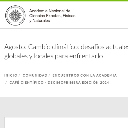
INSTITUCIONAL
Agosto: Cambio climático: desafíos actuale
ACCIONES
globales y locales para enfrentarlo
PREMIOS
BECAS
INICIO
BIBLIOTECA
COMUNIDAD
ENCUENTROS CON LA ACADEMIA
CAFÉ CIENTÍFICO - DECIMOPRIMERA EDICIÓN 2024
COMUNIDAD
VOLVER A LA PÁGINA INICIAL
FORMULARIO DE CONTACTO
BUSCAR EN ANCEFN