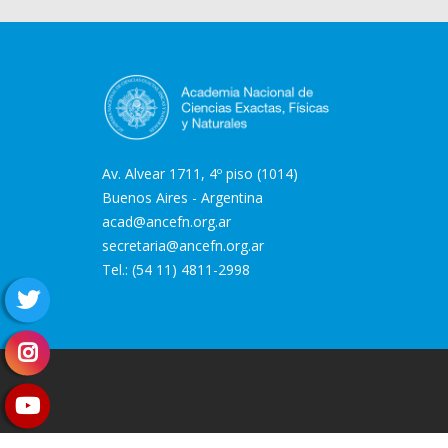
Av. Alvear 1711, 4º piso (1014)
Buenos Aires - Argentina
acad@ancefn.org.ar
secretaria@ancefn.org.ar
Tel.: (54 11) 4811-2998