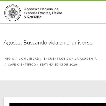
INSTITUCIONAL
ACCIONES
Agosto: Buscando vida en el universo
PREMIOS
BECAS
INICIO
COMUNIDAD
ENCUENTROS CON LA ACADEMIA
BIBLIOTECA
CAFÉ CIENTÍFICO - SÉPTIMA EDICIÓN 2020
COMUNIDAD
VOLVER A LA PÁGINA INICIAL
FORMULARIO DE CONTACTO
BUSCAR EN ANCEFN