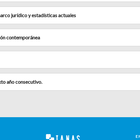
rco jurídico y estadísticas actuales
ición contemporánea
xto año consecutivo.
E