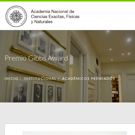
INSTITUCIONAL
ACCIONES
Premio Gibbs Award
PREMIOS
BECAS
INICIO
INSTITUCIONAL
ACADÉMICOS PREMIADOS
BIBLIOTECA
COMUNIDAD
VOLVER A LA PÁGINA INICIAL
FORMULARIO DE CONTACTO
BUSCAR EN ANCEFN