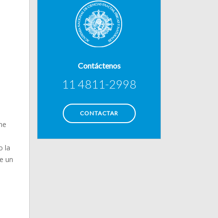
Contáctenos
11 4811-2998
CONTACTAR
ne
o la
ye un