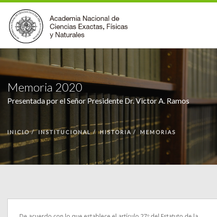
INSTITUCIONAL
ACCIONES
Memoria 2020
PREMIOS
Presentada por el Señor Presidente Dr. Victor A. Ramos
BECAS
BIBLIOTECA
INICIO
INSTITUCIONAL
HISTORIA
MEMORIAS
COMUNIDAD
VOLVER A LA PÁGINA INICIAL
FORMULARIO DE CONTACTO
BUSCAR EN ANCEFN
De acuerdo con lo que establece el artículo 27º del Estatuto de la