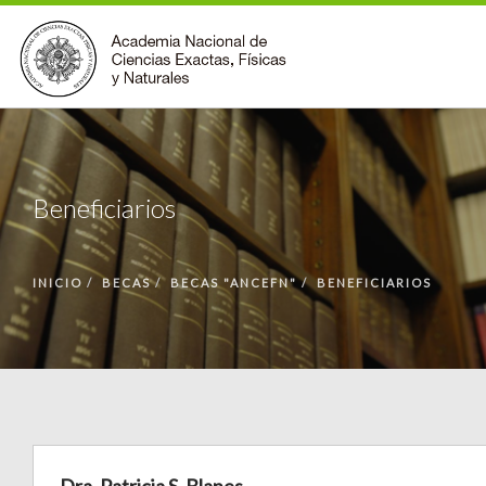
INSTITUCIONAL
ACCIONES
Beneficiarios
PREMIOS
BECAS
INICIO
BECAS
BECAS "ANCEFN"
BENEFICIARIOS
BIBLIOTECA
COMUNIDAD
VOLVER A LA PÁGINA INICIAL
FORMULARIO DE CONTACTO
BUSCAR EN ANCEFN