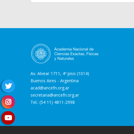
Av. Alvear 1711, 4º piso (1014)
Buenos Aires - Argentina
acad@ancefn.org.ar
secretaria@ancefn.org.ar
Tel.: (54 11) 4811-2998