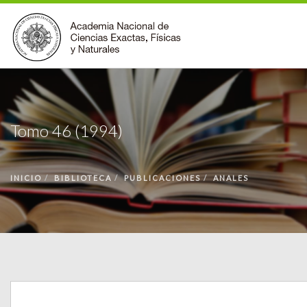
INSTITUCIONAL
ACCIONES
Tomo 46 (1994)
PREMIOS
BECAS
INICIO
BIBLIOTECA
PUBLICACIONES
ANALES
BIBLIOTECA
COMUNIDAD
VOLVER A LA PÁGINA INICIAL
FORMULARIO DE CONTACTO
BUSCAR EN ANCEFN