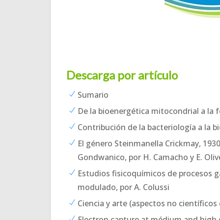
Descarga por artículo
Sumario
De la bioenergética mitocondrial a la f
Contribución de la bacteriología a la b
El género Steinmanella Crickmay, 1930 (
Gondwanico, por H. Camacho y E. Oliv
Estudios fisicoquímicos de procesos 
modulado, por A. Colussi
Ciencia y arte (aspectos no científicos d
Electron capture at médium and high co