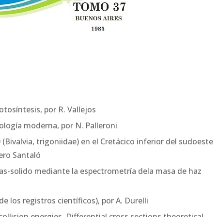
otosíntesis, por R. Vallejos
iología moderna, por N. Palleroni
Bivalvia, trigoniidae) en el Cretácico inferior del sudoeste
ero Santaló
gas-solido mediante la espectrometría dela masa de haz
e los registros científicos), por A. Durelli
llision energies. Differential cross sections theoretical