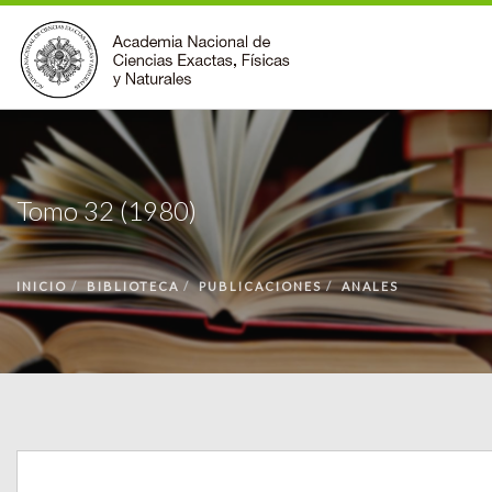
INSTITUCIONAL
ACCIONES
Tomo 32 (1980)
PREMIOS
BECAS
INICIO
BIBLIOTECA
PUBLICACIONES
ANALES
BIBLIOTECA
COMUNIDAD
VOLVER A LA PÁGINA INICIAL
FORMULARIO DE CONTACTO
BUSCAR EN ANCEFN