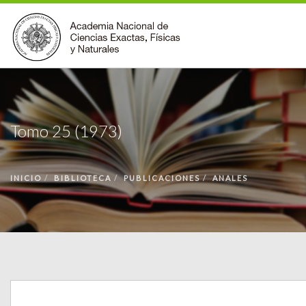
INSTITUCIONAL
ACCIONES
Tomo 25 (1973)
PREMIOS
BECAS
INICIO
BIBLIOTECA
PUBLICACIONES
ANALES
BIBLIOTECA
COMUNIDAD
VOLVER A LA PÁGINA INICIAL
FORMULARIO DE CONTACTO
BUSCAR EN ANCEFN