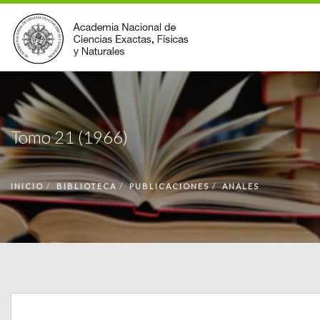
INSTITUCIONAL
ACCIONES
Tomo 21 (1966)
PREMIOS
BECAS
INICIO
BIBLIOTECA
PUBLICACIONES
ANALES
BIBLIOTECA
COMUNIDAD
VOLVER A LA PÁGINA INICIAL
FORMULARIO DE CONTACTO
BUSCAR EN ANCEFN