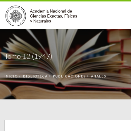
INSTITUCIONAL
ACCIONES
Tomo 12 (1947)
PREMIOS
BECAS
INICIO
BIBLIOTECA
PUBLICACIONES
ANALES
BIBLIOTECA
COMUNIDAD
VOLVER A LA PÁGINA INICIAL
FORMULARIO DE CONTACTO
BUSCAR EN ANCEFN