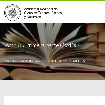
INSTITUCIONAL
ACCIONES
Tomo 05 Primera parte (1940)
PREMIOS
BECAS
INICIO
BIBLIOTECA
PUBLICACIONES
ANALES
BIBLIOTECA
COMUNIDAD
VOLVER A LA PÁGINA INICIAL
FORMULARIO DE CONTACTO
BUSCAR EN ANCEFN